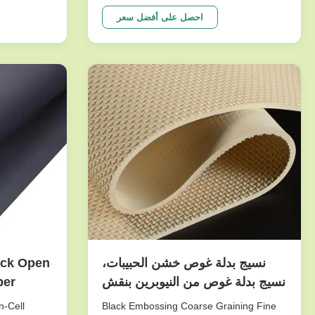
neered for
Panels Overview: This B2B‑grade
mwear,
composite pairs true CR (chloroprene)
احصل على أفضل سعر
nce
neoprene with a rugged, high‑friction
d‑cell foam
technical knit to deliver durable grip,
uoyancy, and
thermal comfort, and reliable protection.
The ...
نسيج بدلة غوص خشن الحبيبات،
نسيج بدلة غوص من النيوبرين بنقش
ber
ميكروغروف
m
n-Cell
Black Embossing Coarse Graining Fine