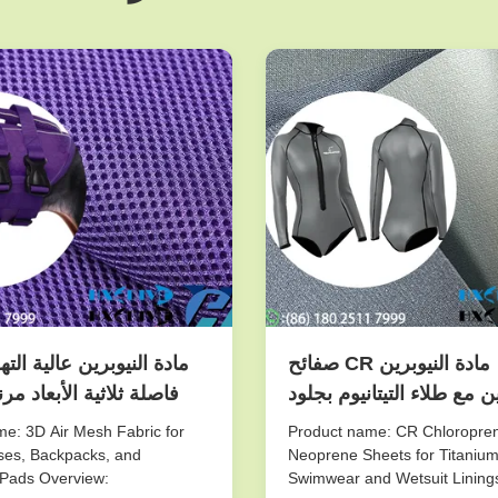
مادة النيوبرين CR صفائح
مادة النيوبرين عالية الت
ن مع طلاء التيتانيوم بجلود
فاصلة ثلاثية الأبعاد مر
التصاق قوي بالتيتانيوم في
الحيوانات الأليفة، حق
e: 3D Air Mesh Fabric for
Product name: CR Chloropre
 ملابس السباحة والبدلات
وسادات رياضية قاب
ses, Backpacks, and
Neoprene Sheets for Titaniu
 Pads Overview:
Swimwear and Wetsuit Lining
الواقية