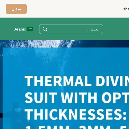
sh
سؤال
Arabic