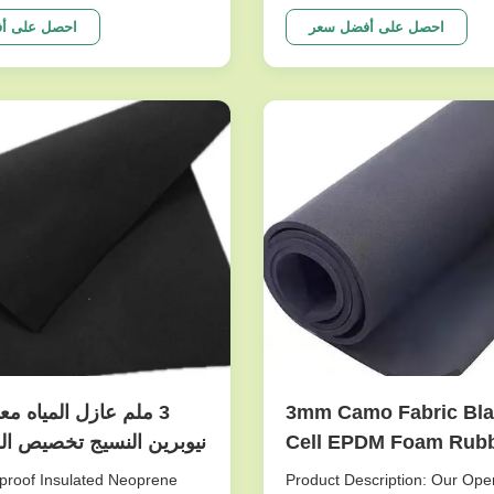
grade 3D spacer mesh
B2B‑grade CR neoprene engi
for pet harnesses and
premium titanium‑coated swi
احصل على أفضل سعر
احصل على أ
g gear that require high
wetsuit linings, and performa
hioning, and fast drying. The
watersports panels. The close
hexagonal knit forms a
provides stable insulation, b
D structure with a ...
...
3mm Camo Fabric Black Open
3 ملم عازل المياه م
Cell EPDM Foam Rub
نيوبرين النسيج تخصيص ال
Sheet Neoprene Foa
السماكة 1-30 مل
Product Description: Our Ope