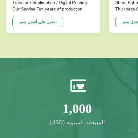
Transfer / Sublimation / Digital Printing
Sheet Fabri
Our Servise Ten years of production
Thickness 
experience Please tell us what kind of
us: Product
product you want to make so that we can
materials 
فضل سعر
احصل على أفضل سعر
recommend the product that best suits
available in
you MOQ:1sheet. We accept
other colors
customization
wear resis
(color,size,thickness,material...
1,000
المبيعات السنوية (USD)