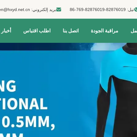
تيل:
86-769-82876019-82876019
بريد إلكتروني:
en@hxyd.net.cn
مل
مراقبة الجودة
اتصل بنا
اطلب اقتباس
أخبار