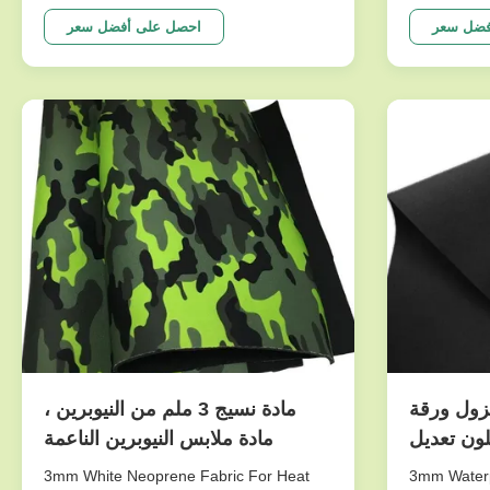
material widely recognized for its
Industrial‑
exceptional durability, flexibility, and
engineered 
فضل سعر
احصل على أفضل سعر
resistance to various environmental
load‑bearin
factors. This high-performance neoprene
airflow, cus
material has established itself as a ...
honeycomb/
resilient 3
عزول ورقة
مادة نسيج 3 ملم من النيوبرين ،
لون تعديل
مادة ملابس النيوبرين الناعمة
م
3mm White Neoprene Fabric For Heat
3mm Waterproof Insulated Neoprene