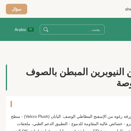
sh
سؤال
Arabic
 النيوبرين المبطن بالصوف
مادة مطاطية من النيوبرين CR ، ورقة رغوة من الإسفنج المطاطي الوصف: اليابان (Velcro Plush) - سطح
كرو - خصائص عالية المقاومة للدموع - التطبيق الدعم الطبي، ملحقات