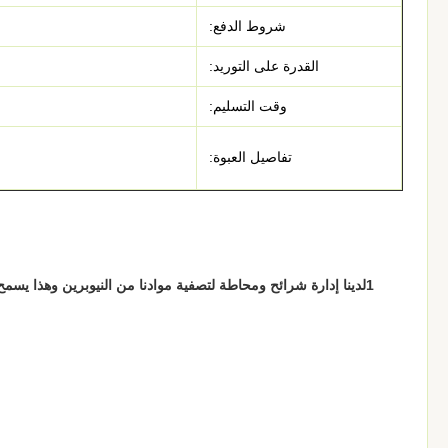
شروط الدفع:
القدرة على التوريد:
وقت التسليم:
تفاصيل العبوة:
1لدينا إدارة شرائح ومحاطة لتصفية موادنا من النيوبرين وهذا يسمح لنا بالتحكم بشكل أفضل في الجودة والتكلفة ووقت التوصيل للمواد بكفاءة أكبر.