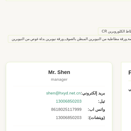
 الكلوروبرين CR
Mr. Shen
manager
بريد إلكتروني:
shen@hxyd.net.cn
تيل:
13006850203
واتس اب:
8618025117999
(ويتشات):
13006850203