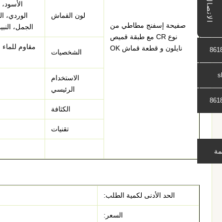
الاتصال
الأسود، 
لون القماش
الوردي، ال
صفيحة إسفنج مطاطي من
الجمل، النبي
نوع CR مع طبقة قميص
مقاوم للماء
نايلون و قطعة قماش OK
861
الشخصيات
s
الاستخدام
الرئيسي
861
الكثافة
تقنيات
مة
الحد الأدنى لكمية الطلب:
السعر: