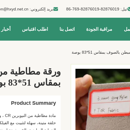
تيل:
86-769-82876019-82876019
بريد إلكتروني:
en@hxyd.net.cn
مل
مراقبة الجودة
اتصل بنا
اطلب اقتباس
أخبار
بالصوف بمقاس 51*83 بوصة
ورقة مطاطية من
بمقاس 51*83 بوصة
Product Summary
حلقة متينة، سهلة لتثبيت مع الفيل