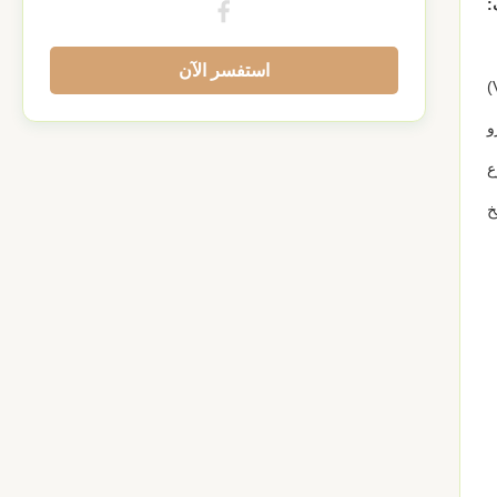
:
استفسر الآن
و
ع
خ