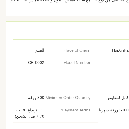
الحماية الرياضية، الخ صفيحة إسفنج مطاطي من نوع CR مع طبقة قميص نايلون و قطعة قماش OK الحجم
HuiXinFa
Place of Origin:
الصين
CR-0002
Model Number:
قابل للتفاوض
Minimum Order Quantity:
300 ورقة
5000 ورقة شهريا
Payment Terms:
T/T (إيداع 30 ٪ ،
70 ٪ قبل الشحن)