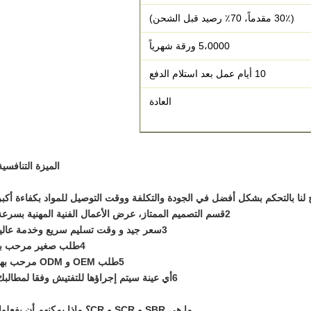
(30٪ مقدماً، 70٪ رصيد قبل الشحن)
5،0000 ورقة شهرياً
10 أيام عمل بعد استلام الدفع
العادة
الميزة التنافسية
2قسم التصميم الممتاز، عرض الأعمال الفنية المهنية بسرعة.
3سعر جيد و وقت تسليم سريع وخدمة عالية
4طلب صغير مرحب به
5طلب OEM و ODM مرحب بهم
6أي عينة سيتم إجراؤها للتفتيش وفقا لمطالبك.
ما هي SBR و SCR و CR؟ ماذا يمكنهم أن يفعلوا؟