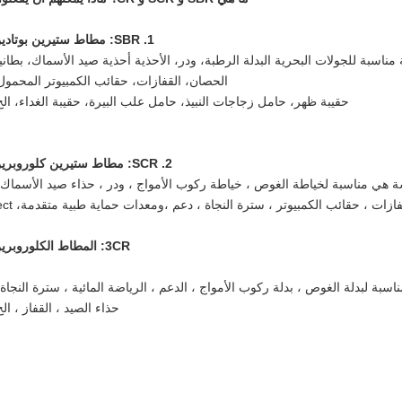
1. SBR: مطاط ستيرين بوتادين
 المطاط SBR مع مختلف الأقمشة مناسبة للجولات البحرية البدلة الرطبة، ودر، الأحذية أحذية صيد الأسماك، بطان
الحصان، القفازات، حقائب الكمبيوتر المحمول
حقيبة ظهر، حامل زجاجات النبيذ، حامل علب البيرة، حقيبة الغداء، الخ
2. SCR: مطاط ستيرين كلوروبرين
نج المطاط SCR مع مختلف الأقمشة هي مناسبة لخياطة الغوص ، خياطة ركوب الأمواج ، ودر ، حذاء صيد الأسماك
فازات ، حقائب الكمبيوتر ، سترة النجاة ، دعم ،ومعدات حماية طبية متقدمة، ect.
3CR: المطاط الكلوروبرين
لمطاطي CR مع مختلف الأقمشة مناسبة لبدلة الغوص ، بدلة ركوب الأمواج ، الدعم ، الرياضة المائية ، سترة النجاة
حذاء الصيد ، القفاز ، الخ