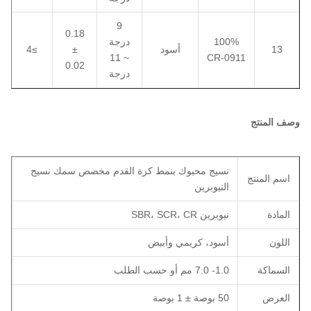
9
0.18
100%
درجة
13
أسود
±
≥4
~ 11
CR-0911
0.02
درجة
وصف المنتج
نسيج محبوك بنمط كرة القدم مخصص سمك نسيج
اسم المنتج
النيوبرين
المادة
نيوبرين SBR، SCR، CR
اللون
أسود، كريمي وأبيض
السماكة
1.0- 7.0 مم أو حسب الطلب
العرض
50 بوصة ± 1 بوصة