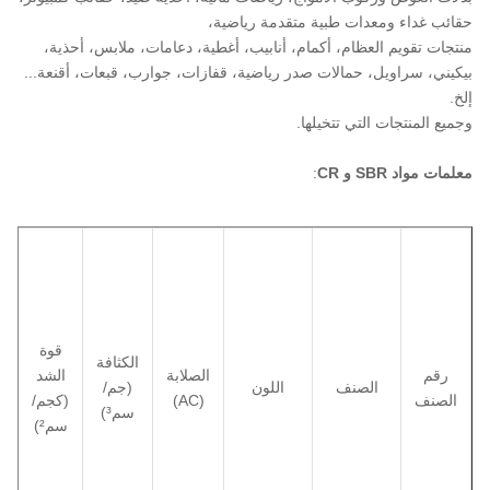
حقائب غداء ومعدات طبية متقدمة رياضية،
منتجات تقويم العظام، أكمام، أنابيب، أغطية، دعامات، ملابس، أحذية،
بيكيني، سراويل، حمالات صدر رياضية، قفازات، جوارب، قبعات، أقنعة...
إلخ.
وجميع المنتجات التي تتخيلها.
معلمات مواد SBR و CR
:
قوة
ا
الكثافة
رقم
الصلابة
الشد
الصنف
اللون
(جم/
الصنف
(AC)
(كجم/
سم³)
سم²)