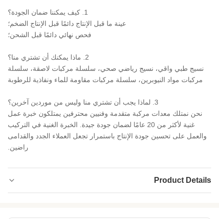
1. كيف يمكننا ضمان الجودة؟
عينة ما قبل الإنتاج دائمًا قبل الإنتاج الضخم؛
فحص نهائي دائمًا قبل الشحن؛
2. ماذا يمكنك أن تشتري منا؟
نسيج طبي واقي، نسيج رياضي صحي، سلسلة مركبات لاصقة، سلسلة
مركبات مواد النيوبرين، سلسلة مركبات مقاومة للماء ونفاذية للرطوبة
3. لماذا يجب أن تشتري منا وليس من موردين آخرين؟
نحن نمتلك معدات مركبة متقدمة وفنيين محترفين يمتلكون خبرة عمل
غنية لأكثر من 20 عامًا لضمان جودة جيدة. الخبرة الغنية في التركيب
والعمل على تحسين جودة الإنتاج باستمرار تجعل العملاء الجدد والقدامى
راضين.
Product Details
Product Name:
الـ Neoprene SCR