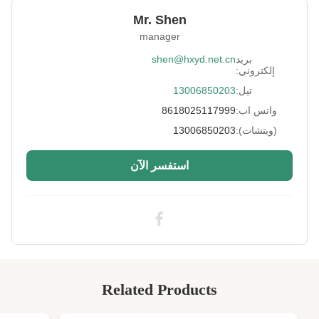
Thickness:
1.0 - 7.0 مم أو حسب الطلب
Mr. Shen
Feature:
مقاوم للصدمات، يحافظ على الدفء
manager
Process:
مغلفة
بريد
shen@hxyd.net.cn
إلكتروني:
Usage:
عدم الانزلاق، سترة التدفئة، نوع الحزام، قفاز
تيل:
13006850203
الفرن، حقيبة، سجاد السجاد
واتس اب:
8618025117999
Hardness:
0 ~ 15 درجة
(ويتشات):
13006850203
Size:
العرض لا يقل عن 51 بوصة، الطول حسب الطلب
استفسر الآن
Printing:
متاح
High Light:
قماش SCR من النيوبرين والسباندكس,قماش
نيوبرين سباندكس بدرجة 12
12 degree neoprene spandex fabric
,
Related Products