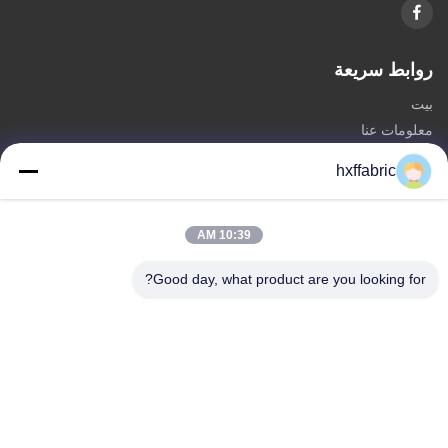
روابط سريعة
بيت
معلومات عنا
المنتجات
hxffabric
اتصل بنا
فئات
10:39 AM
مادة النيوبرين
Good day, what product are you looking for?
SBR النسيج النيوبرين
نسيج النيوبرين مزدوج الوجه
بدلة غوص من النيوبرين
نسيج النيوبرين المصفح
اتصل بنا