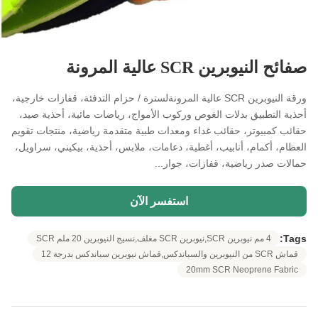
صفائح النيوبرين SCR عالية المرونة
ورقة النيوبرين SCR عالية المرونةلسترة / حزام التدفئة، قفازات خارجية،
أحذية التطبيق بدلات الغوص وركوب الأمواج، رياضات مائية، أحذية صيد،
حقائب كمبيوتر، حقائب غداء ومعدات طبية متقدمة رياضية، منتجات تقويم
العظام، أكمام، أنابيب، أغطية، دعامات، ملابس، أحذية، بيكيني، سراويل،
حمالات صدر رياضية، قفازات، جوار...
استفسر الآن
Tags:
4 مم نيوبرين SCR,نيوبرين SCR مغلف,نسيج النيوبرين 20 ملم SCR
قماش SCR من النيوبرين والسباندكس,قماش نيوبرين سباندكس بدرجة 12
20mm SCR Neoprene Fabric