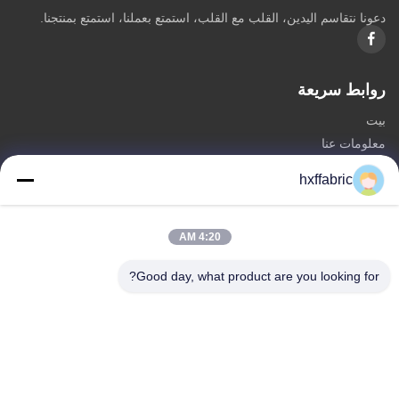
دعونا نتقاسم اليدين، القلب مع القلب، استمتع بعملنا، استمتع بمنتجنا.
روابط سريعة
بيت
معلومات عنا
المنتجات
hxffabric
اتصل بنا
فئات
4:20 AM
مادة النيوبرين
Good day, what product are you looking for?
SBR النسيج النيوبرين
نسيج النيوبرين مزدوج الوجه
بدلة غوص من النيوبرين
نسيج النيوبرين المصفح