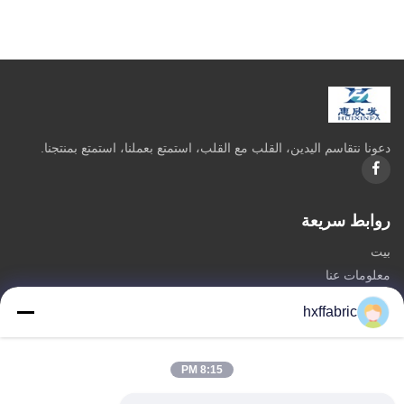
دعونا نتقاسم اليدين، القلب مع القلب، استمتع بعملنا، استمتع بمنتجنا.
روابط سريعة
بيت
معلومات عنا
المنتجات
hxffabric
اتصل بنا
فئات
8:15 PM
مادة النيوبرين