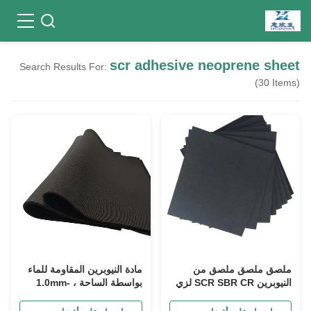
scr adhesive neoprene sheet
Search Results For:
(30 Items)
ملصق ملصق ملصق من
مادة النيوبرين المقاومة للماء
النيوبرين SCR SBR CR لزي
بواسطة الساحة ، 1.0mm-
الغوص غير زلق
25.0mm صفيحة النيوبرين
اللاصقة الذاتية