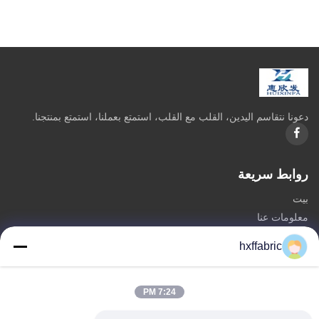
دعونا نتقاسم اليدين، القلب مع القلب، استمتع بعملنا، استمتع بمنتجنا.
روابط سريعة
بيت
معلومات عنا
المنتجات
hxffabric
اتصل بنا
فئات
7:24 PM
مادة النيوبرين