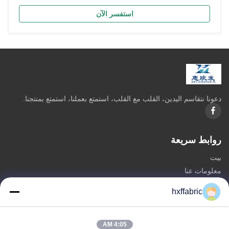
استفسر الآن
دعونا نتقاسم اليدين، القلب مع القلب، استمتع بعملنا، استمتع بمنتجنا.
روابط سريعة
بيت
معلومات عنا
المنتجات
hxffabric
اتصل بنا
فئات
4:05 AM