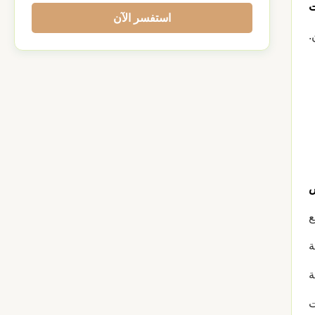
ت
استفسر الآن
.
ص
ع
ة
ة
ت