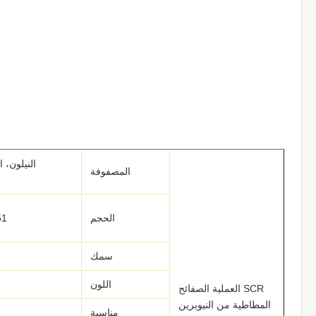
النيلون، 
المصفوفة
الحجم
51 ′′ عرض x 130 ′′ أ
سمك
اللون
SCR العملية الصفائح
المطاطية من النيوبرين
مناسبة