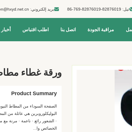
تيل:
86-769-82876019-82876019
بريد إلكتروني:
en@hxyd.net.cn
مل
مراقبة الجودة
اتصل بنا
اطلب اقتباس
أخبار
ورقة غطاء مطاط ال
Product Summary
البوليكلوروبرين هي عائلة من الم
· الشعور رائع · ناعمة · مرنة مع 
الخصائص وا...