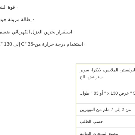
· قوة الش
· إطالة مرونة جيد
· استقرار تخزين العزل الكهربائي ضعي
· استخدام درجة حرارة من
-35 °C إلى 130 °C
البوليستر، الملابس، لايكرا، سوبر
ستريتش، الخ
و 83 ′′ طول.
من 2 إلى 7 ملم من النيوبرين
حسب الطلب
مصنع المنتجات النهائية