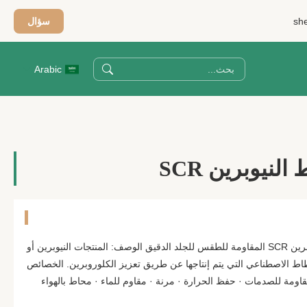
sh
سؤال
Arabic
نيوبرين SCR
الصفحة السوداء من المطاط النيوبرين SCR المقاومة للطقس للجلد الدقيق الوصف: المنتجات النيوبرين أو
طاط الاصطناعي التي يتم إنتاجها عن طريق تعزيز الكلوروبرين. الخصائص
مقاومة للصدمات · حفظ الحرارة · مرنة · مقاوم للماء · محاط بالهواء