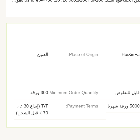
الخالسطح: سلس مزدوجالخلية: أغلق الخليةقوة الشد: 100-200PSIصلابة: 10, 20, 30+/-5shore Aالطول:
HuiXinFa
Place of Origin:
الصين
قابل للتفاوض
Minimum Order Quantity:
300 ورقة
5000 ورقة شهريا
Payment Terms:
T/T (إيداع 30 ٪ ،
70 ٪ قبل الشحن)