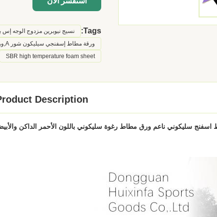
استفسر الآن
Tags:
نسيج نيوبرين مزدوج الوجه إس بي آر,نسيج رغوة الغوص
ورقة مطاط إسفنجي سيليكون شور A,ورقة مطاط إسفنجي سيليكون 200PSI,ورقة نيوبرين بدلة غوص 200PSI
SBR high temperature foam sheet
Product Description
اسفنج سليكوني ناعم ورق مطاط رغوة سليكوني باللون الأحمر الداكن والأبي