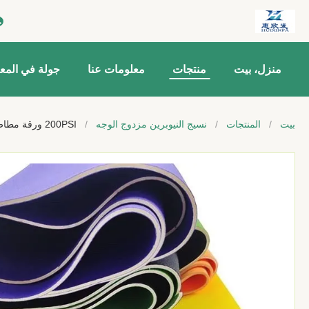
منزل، بيت
منتجات
معلومات عنا
جولة في المع
بيت
/
المنتجات
/
نسيج النيوبرين مزدوج الوجه
/
200PSI ورقة مطاط إسفنجي سيليكون ناعم، ورقة نيوبرين بدلة غوص شور A