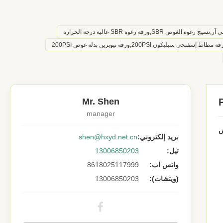
 SBR,ورقة رغوة SBR عالية درجة الحرارة
Mr. Shen
manager
ض
بريد إلكتروني:
shen@hxyd.net.cn
تيل:
13006850203
واتس اب:
8618025117999
(ويتشات):
13006850203