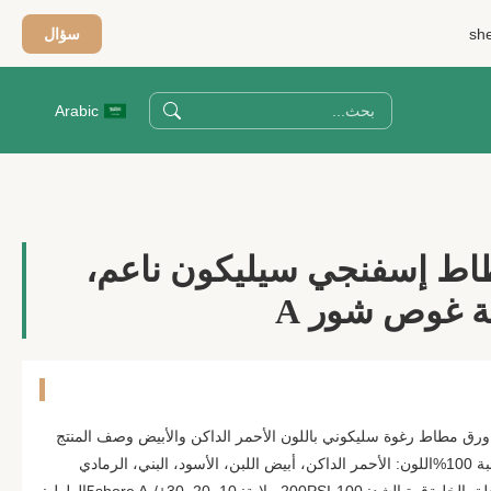
sh
سؤال
Arabic
قة مطاط إسفنجي سيليكون ناعم،
لة غوص شور A
ق مطاط رغوة سليكوني باللون الأحمر الداكن والأبيض وصف المنتج
مادة: مطاط السيليكون العزيز بنسبة 100%اللون: الأحمر الداكن، أبيض اللبن، الأسود، البني، الرمادي