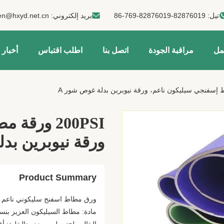
تيل:
86-769-82876019-82876019
بريد إلكتروني:
en@hxyd.net.cn
مل
مراقبة الجودة
اتصل بنا
اطلب اقتباس
أخبار
200PSI ور
ورقة نيوبرين بد
Product Summary
ورق مطاط اسفنج سليكوني ناعم ور