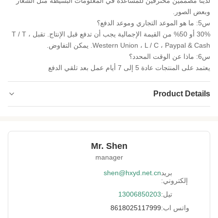
لدينا مصممين محترفين للمساعدة في المعلومات البسيطة مثل الشعار
وبعض الصور.
س5: ما هو الموعد التجاري وموعد الدفع؟
30% أو 50% من القيمة الإجمالية يجب أن تدفع قبل الإنتاج. تقبل T / T ،
Western Union ، L / C ، Paypal & Cash. يمكن التفاوض.
س6: ماذا عن الوقت المحدد؟
يعتمد على المنتجات عادة 5 إلى 7 أيام عمل بعد تلقي الدفع
Product Details
Product Name:
نسيج النيوبرين من جلد القرش
Process:
تنقش
Mr. Shen
Thickness:
مخصص
manager
Feature:
مقاوم للماء، ومضاد للصدمات، ويحافظ على الدفء
بريد
shen@hxyd.net.cn
إلكتروني:
Size:
حسب الطلب
تيل:
13006850203
Material:
سبر/سكر/كر
واتس اب:
8618025117999