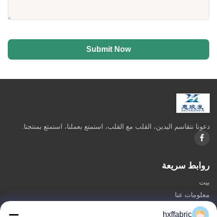
Submit Now
دعونا نتقاسم اليدين، القلب مع القلب، استمتع بعملنا، استمتع بمنتجنا.
روابط سريعة
بيت
معلومات عنا
المنتجات
hxffabric