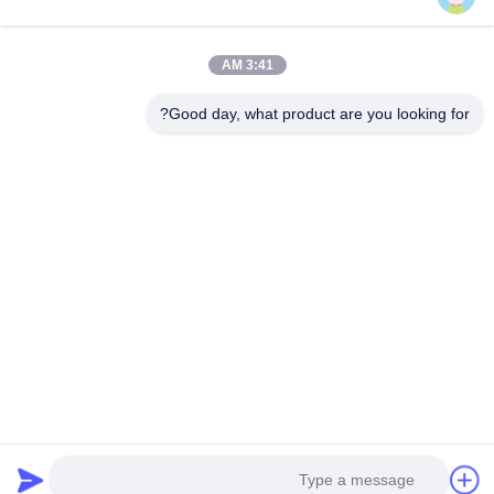
اتصل بنا
فئات
3:41 AM
مادة النيوبرين
Good day, what product are you looking for?
SBR النسيج النيوبرين
نسيج النيوبرين مزدوج الوجه
بدلة غوص من النيوبرين
نسيج النيوبرين المصفح
اتصل بنا
تيل: 0086-769-82876019-82876019
بريد إلكتروني:
shen@hxyd.net.cn
أضف: الغرفة 103،15 شارع كاوهو، قرية هانكسيشوي، مدينة
شاشان، مدينة دونغغغوان، مقاطعة قوانغدونغ، الصين.
Copyright © 2021-2026 Dongguan Huixinfa Sports Goods Co., Ltd. جميع
الحقوق محفوظة |
خريطة الموقع