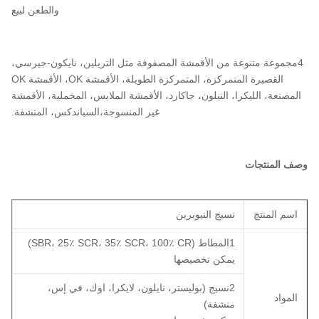
والطعن لبيع
4مجموعة متنوعة من الأقمشة المصفوفة مثل التريلين، نايكون-جيرسي،
القصيرة المتمركزة، المتمركزة الطويلة، الأقمشة OK، الأقمشة OK
المصنعة، الليكرا، النيلون، جاكارد، الأقمشة الملابس، المخملية، الأقمشة
غير المنسوجة،السباندكس، المنشفة.
وصف المنتجات
اسم المنتج
نسيج النيوبرين
1المطاط (SBR، 25٪ SCR، 35٪ SCR، 100٪ CR)
يمكن تخصيصها
2نسيج (بوليستر، نايلون، لايكرا، اوك، في إس،
المواد
منشفة)