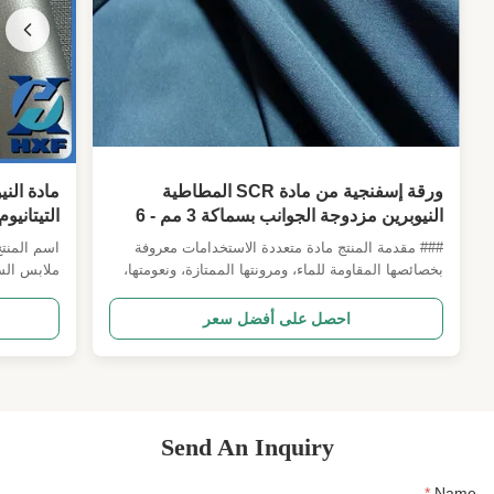
ورقة إسفنجية من مادة SCR المطاطية
النيوبرين مزدوجة الجوانب بسماكة 3 مم - 6
التيتانيو
مم
في بطانا
### مقدمة المنتج مادة متعددة الاستخدامات معروفة
بخصائصها المقاومة للماء، ومرونتها الممتازة، ونعومتها،
ملابس السب
مع ميزات مقاومة للبرد. مثالية لمجموعة واسعة من
التطبيقات بما في ذلك بدلات الغوص، وبدلات ركوب
لملابس الس
احصل على أفضل سعر
الأمواج، وأحذية الصيد، والقفازات، والإكسسوارات.
وبطانات الب
مناسبة أيضًا لإكسسوارات الحماية الرياضية والطبية. ---
الأداء. توف
### ...
Send An Inquiry
*
Name