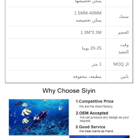
يمكن تخصيصها
1.5MM-40MM
سمك
يمكن تخصيصه
الحجم
1.3M*3.3M
وقت
20-25 يوما
التنفيذ
الـ MOQ
1 متر
باتين
مطبعة، محفوفة