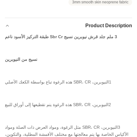
3mm smooth skin neoprene fabric
Product Description
3 ملم جلد قرش نيوبرين نسيج Sbr Cr طبقة التركيز الأسود ناعم
نسيج من النيوبرين
1النيوبرين، SBR، CR هذه الرغوة تباع بواسطة الكعك الأصلي
2النيوبرين، SBR، CR هذه الرغوة يتم تقطيعها إلى أوراق للبيع
3النيوبرين، SBR، CR مثل الرغوة، ومواد العرض ذات الصلة ومواد
الأكياس الخاصة بها يتم معالجتها مع مختلف الأقمشة المطلية، والتكوين،