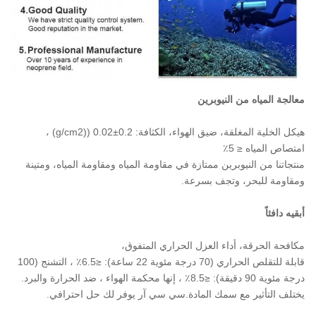
معالجة المياه من النيوبرين
هيكل الخلية المغلقة، ضيق الهواء، الكثافة: 0.2±0.02 ((g/cm2) ،
امتصاص المياه ≤ 5٪
منتجاتنا من النيوبرين ممتازة في مقاومة المياه ومقاومة المياه، ومتينة
ومقاومة للبحر، وتجف بسرعة.
أبقيه دافئاً
مكافحة الحرقة، أداء العزل الحراري المتفوق،
قابلة للتقلص الحراري (70 درجة مئوية 22 ساعة): ≤6.5٪ ، التشنج (100
درجة مئوية 90 دقيقة): ≤8.5٪ ، إنها محكمة الهواء ، ضد الحرارة والبرد.
يختلف التأثير مع سمك المادة.سي سي آر يوفر لك حل احترافي.