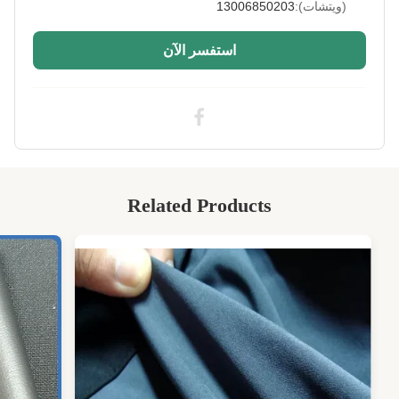
(ويتشات):
13006850203
Printing:
تسامي
Usage:
منتج النيوبرين
استفسر الآن
High Light:
نسيج نيوبرين محبب 3 مم,ورقة نسيج نيوبرين
محبب Sbr,نسيج نيوبرين سكوبا Sbr Cr
,
Sbr Embossed Neoprene Fabric Sheet
,
Sbr Cr scuba neoprene fabric
Related Products