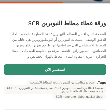
ورقة غطاء مطاط النيوبرين SCR
الصفحة السوداء من المطاط النيوبرين SCR المقاومة للطقس للجلد
الدقيق الوصف: المنتجات النيوبرين أو البوليكلوروبرين هي عائلة من
المطاط الاصطناعي التي يتم إنتاجها عن طريق تعزيز الكلوروبرين.
الخصائص · الشعور رائع · ناعمة · مرنة مع مقاومة للصدمات · حفظ
الحرارة · مرنة · مقاوم للماء · محاط بالهواء الخصائص وا...
استفسر الآن
Tags:
سجادة مطاطية من النيوبرين,ورقة المطاط الإسفنجية
صفيحة غطاء من المطاط النيوبرين SCR,حصيرة مطاطية من النيوبرين SCR,7.0
ملم صفيحة غطاء المطاط النيوبرين
SCR neoprene rubber gasket sheet