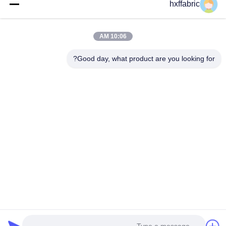
hxffabric
اتصل بنا
فئات
10:06 AM
مادة النيوبرين
Good day, what product are you looking for?
SBR النسيج النيوبرين
نسيج النيوبرين مزدوج الوجه
بدلة غوص من النيوبرين
نسيج النيوبرين المصفح
اتصل بنا
تيل: 0086-769-82876019-82876019
بريد إلكتروني:
shen@hxyd.net.cn
أضف: الغرفة 103،15 شارع كاوهو، قرية هانكسيشوي، مدينة
شاشان، مدينة دونغغغوان، مقاطعة قوانغدونغ، الصين.
Copyright © 2021-2026 Dongguan Huixinfa Sports Goods Co., Ltd. جميع
الحقوق محفوظة |
خريطة الموقع