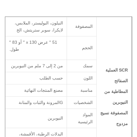
النيلون، البوليستر، الملابس،
المصفوفة
لايكرا، سوبر ستريتش، الخ
51 ′′ عرض x 130 ′′ أو 83 ′′
الحجم
طول.
سمك
من 2 إلى 7 ملم من النيوبرين
SCR العملية
اللون
حسب الطلب
الصفائح
مناسبة
مصنع المنتجات النهائية
المطاطية من
النيوبرين
الشخصيات
G
المرونة والثبات والمتانة
المصفوفة نسيج
المواد
النيوبرين
الرئيسية
مزدوج
البدلات الرطبة، الأقمشة،