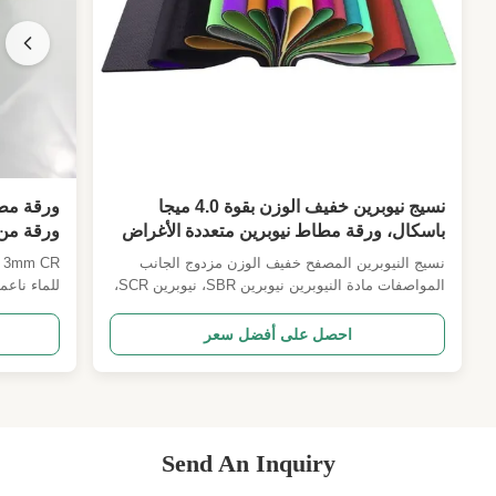
نسيج نيوبرين خفيف الوزن بقوة 4.0 ميجا
باسكال، ورقة مطاط نيوبرين متعددة الأغراض
ورقة من 
مغلفة بـ CR مناسبة لبدلة الغوص عالية
نسيج النيوبرين المصفح خفيف الوزن مزدوج الجانب
R
المرونة للتزلج على الماء
المواصفات مادة النيوبرين نيوبرين SBR، نيوبرين SCR،
للماء ناعم
نيوبرين CR لون النيوبرين أسود، أبيض مائي، بيج نسيج
مصفح نايلون، بوليستر، جيري، تيري، OK/T، قماش OK،
احصل على أفضل سعر
إلخ لون القماش حوالي 100 نوع من الألوان الموجودة
للاختيار. أو حسب الطلب، بالرجوع إلى رقم Pantone.
CR مثل 
الحجم ...
الخاصة بها 
Send An Inquiry