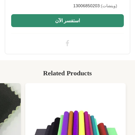
High Light:
صفيحة غطاء من المطاط النيوبرين SCR,حصيرة
مطاطية من النيوبرين SCR,7.0 ملم صفيحة غطاء
(ويتشات):
13006850203
المطاط النيوبرين
,
SCR neoprene rubber mat
,
7.0mm neoprene rubber gasket sheet
استفسر الآن
Related Products