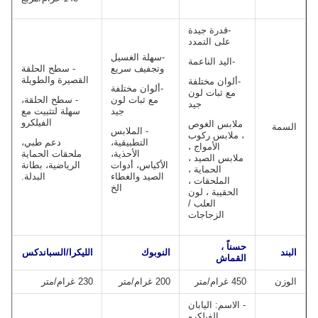
-قدرة جيدة
على التمدد
-سهلة الغسيل
-اليد الناعمة
وتجفيف سريع
- سطح الحلقة
القصيرة والطويلة
-ألوان مختلفة
-ألوان مختلفة
مع ثبات لون
مع ثبات لون
- سطح الحلقة،
جيد
جيد
سهلة لتثبيت مع
الفيلكرو
ملابس الغوص
السمة
- الملابس
، ملابس ركوب
التطبيقية،
دعم طبي،
الأمواج ،
الأحذية،
ملحقات الحماية
ملابس الصيد ،
الأكياس، أدوات
الرياضية، بطانة
الحماية ،
الصيد والغطاء
البدلة.
الملحقات ،
الخ
الحقيبة ، لون
العلب /
الزجاجات
حسناً ،
البند
النوبوك
الليكرا/السباندكس
القماش
الوزن
450 غرام/متر
200 غرام/متر
230 غرام/متر
- الاسم: اليابان
الفيلكرو