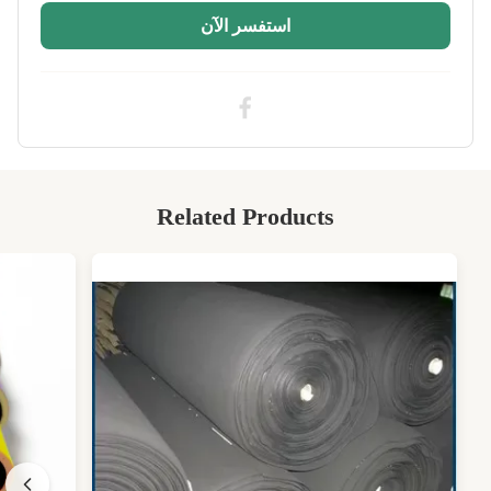
Size Of Sheet:
51*130 بوصة ، 51*83 بوصة
استفسر الآن
High Light:
رغوة إسفنج النيوبرين المطاطي SCR,رغوة إسفنج
النيوبرين 3 مم,نسيج النيوبرين المطاطي SCR 3 مم
,
3mm neoprene sponge foam
,
SCR Rubber 3mm neoprene fabric
Related Products