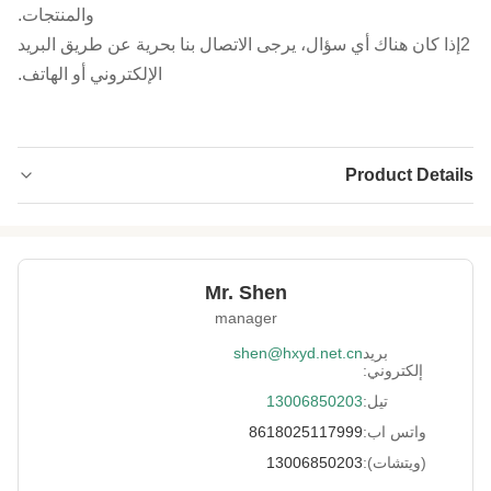
والمنتجات.
2إذا كان هناك أي سؤال، يرجى الاتصال بنا بحرية عن طريق البريد
الإلكتروني أو الهاتف.
Product Details
Application:
بدلة ركوب الأمواج ، الخوض ، القفازات
والاكسسوارات. ملحقات الحماية الرياضية والطبية
وما إلى ذلك
Mr. Shen
Material:
SCR، قميص بوليستر
manager
Thickness:
2-7 ملم
بريد
shen@hxyd.net.cn
إلكتروني:
Neoprene Color:
أسود و بيج أبيض
تيل:
13006850203
Fabric Color:
حسب طلب العميل
واتس اب:
8618025117999
Function:
مقاوم للماء ، مرونة ممتازة وناعمة ، مقاومة للبرد
(ويتشات):
13006850203