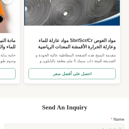
مواد الغوص Sbr/Scr/Cr مواد عازلة للماء
وعازلة الحرارة الأقمشة المعدات الرياضية
للماء وال
المواد المعدات الوقائية الأقمشة البدلة الغوص
مقدمة المنتج هذه الصفحة المطاطية عالية الجودة و
الأقمشة الحصان السوار الأحزمة الأقمشة
الصديقة للبيئة ذات سمك 5 ملم مغلفة بالنايلون و
وتدوم طويل
البوليستر و اللحم و غيرهامما يجعلها مثالية لتطبيقات
مختلفة في مصانع المنتجات النهائية. سمات المنتج وحدة
دعامات ريا
احصل على أفضل سعر
FOB:البنك المركزي الـ MOQ:200 سعر الشحن:10-15
التعبئة والتسليم:العادة المعلمات التقنية الصفة القيمة
مادة النيوب
ا...
Send An Inquiry
*
Name