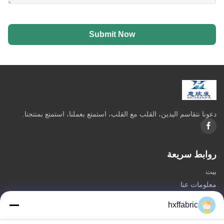
Submit Now
دعونا نتقاسم اليدين، القلب مع القلب، استمتع بعملنا، استمتع بمنتجنا.
روابط سريعة
بيت
معلومات عنا
المنتجات
hxffabric
اتصل بنا