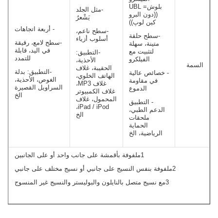
بلوش= UBL
-مثل الجلد
((دون البرو
يَشْعرُ
كين لوپ))
- أربعة اتجاهات
-سطح ناعم،
-سطح حلقة
أسلوب أزياء
-سطح لامع، رقيقة
متينة، سهلة
في اليد، قابلة
لتثبيت مع
-التطبيق:
للتمدد
الفيلكرو
الأحذية،
السمة
الحقيبة، غلاف
-التطبيق: بدلة
- خصائص عالية
الهاتف الخلوي،
الغوص، الأحذية،
في مقاومة
غلاف MP3،
السراويل القصيرة
الدموع
غلاف الكمبيوتر
الخ
المحمول، غلاف
- التطبيق
iPad / iPod،
الدعم الطبي،
الخ
ملحقات
الحماية
الرياضية، الخ
1ملفوفة بأقمشة على جانب واحد أو على الجانبين
2ملفوفة بنفس النسيج على جانبي أو نسيج مختلف على جانبي
3مع نسيج متصل بالنايلون والبوليستر والنسيج غير المنسوج