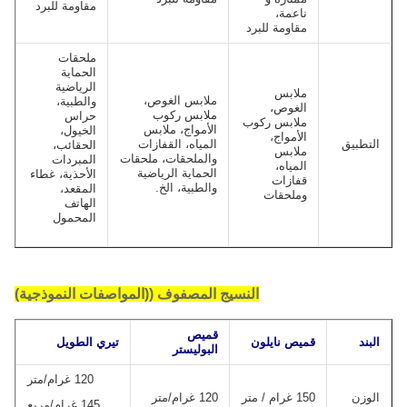
مقاومة للبرد
ناعمة،
مقاومة للبرد
ملحقات
الحماية
الرياضية
ملابس
ملابس الغوص،
والطبية،
الغوص،
ملابس ركوب
حراس
ملابس ركوب
الأمواج، ملابس
الخيول،
الأمواج،
التطبيق
المياه، القفازات
الحقائب،
ملابس
والملحقات، ملحقات
المبردات
المياه،
الحماية الرياضية
الأحذية، غطاء
قفازات
والطبية، الخ.
المقعد،
وملحقات
الهاتف
المحمول
النسيج المصفوف ((المواصفات النموذجية)
قميص
البند
قميص نايلون
تيري الطويل
البوليستر
120 غرام/متر
الوزن
150 غرام / متر
120 غرام/متر
145 غرام/مربع