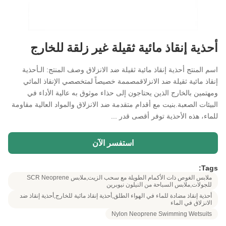
أحذية إنقاذ مائية ثقيلة غير زلقة للخارج
اسم المنتج أحذية إنقاذ مائية ثقيلة ضد الانزلاق وصف المنتج: الـأحذية
إنقاذ مائية ثقيلة ضد الانزلاقمصممة خصيصاً لمتخصصي الإنقاذ المائي
ومهتمين بالخارج الذين يحتاجون إلى حذاء موثوق به عالية الأداء في
البيئات الصعبة.بنيت مع أقدام متقدمة ضد الانزلاق والمواد العالية مقاومة
للماء، هذه الأحذية توفر أقصى قدر ...
استفسر الآن
Tags:
ملابس الغوص ذات الأكمام الطويلة مع سحب الزيت,ملابس SCR Neoprene
للجولات,ملابس السباحة من النيلون نيوبرين
أحذية إنقاذ مضادة للماء في الهواء الطلق,أحذية إنقاذ مائية للخارج,أحذية إنقاذ ضد
الانزلاق في الماء
Nylon Neoprene Swimming Wetsuits