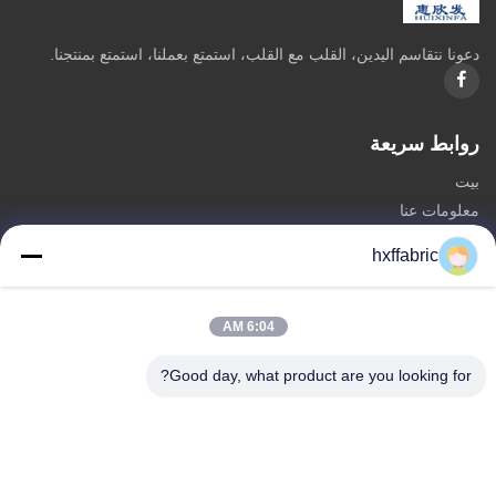
دعونا نتقاسم اليدين، القلب مع القلب، استمتع بعملنا، استمتع بمنتجنا.
روابط سريعة
بيت
معلومات عنا
المنتجات
hxffabric
اتصل بنا
فئات
6:04 AM
مادة النيوبرين
Good day, what product are you looking for?
SBR النسيج النيوبرين
نسيج النيوبرين مزدوج الوجه
بدلة غوص من النيوبرين
نسيج النيوبرين المصفح