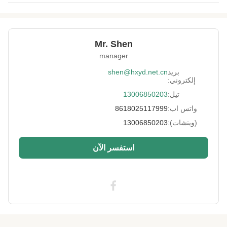
Material:
النيوبرين والمطاط
Color:
أسود
Mr. Shen
Type:
أحذية السلامة
manager
37-45
Size:
بريد
shen@hxyd.net.cn
إلكتروني:
High Light:
أحذية إنقاذ مضادة للماء في الهواء الطلق,أحذية
تيل:
13006850203
إنقاذ مائية للخارج,أحذية إنقاذ ضد الانزلاق في الماء
,
Outdoor Waterproof Water Rescue Boots
,
واتس اب:
8618025117999
Non Slip Water Rescue Boots
(ويتشات):
13006850203
استفسر الآن