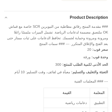
Product Description
### مقدمة المنتج رقائق مطاطية من النيوبرين SCR خاصة مع قماش
OK ملتصق مصممة لدعامات الرياضة. تشمل الميزات ملمسًا رائعًا
ومرونة ومرونة وحماية لجسمك. تحافظ الدعامات على ثبات ممتاز حتى
بعد الفتح والإغلاق المتكرر. --- ### سمات المنتج
سعر فوب:
20
وحدة فوب:
ورقة
الحد الأدنى لكمية الطلب للمنتج:
300
التعبئة والتغليف والتسليم:
معبأة في لفائف، وقت التسليم: 10 أيام
--- ### المعلمات الفنية
المعلمة
القيمة
التطبيق
دعامات رياضية