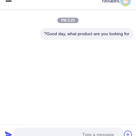
hxffabric
اتصل بنا
فئات
3:25 PM
مادة النيوبرين
Good day, what product are you looking for?
SBR النسيج النيوبرين
نسيج النيوبرين مزدوج الوجه
بدلة غوص من النيوبرين
نسيج النيوبرين المصفح
اتصل بنا
تيل: 0086-769-82876019-82876019
بريد إلكتروني:
shen@hxyd.net.cn
أضف: الغرفة 103،15 شارع كاوهو، قرية هانكسيشوي، مدينة
شاشان، مدينة دونغغغوان، مقاطعة قوانغدونغ، الصين.
Copyright © 2021-2026 Dongguan Huixinfa Sports Goods Co., Ltd. جميع
الحقوق محفوظة |
خريطة الموقع