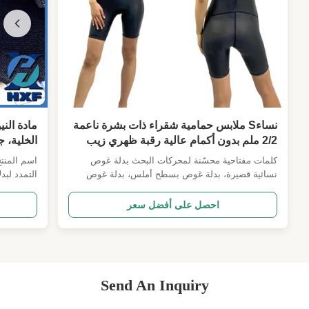
نساءS ملابس حمامية شقراء ذات بشرة ناعمة
مادة الني
2/2 ملم بدون أكمام عالية رقبة ظهري زيب
الخلية، 
سيرف ، SUP ، السباحة في المياه المفتوحة ،
المطاطي 
كلمات مفتاحية محسّنة لمحركات البحث بدلة غوص
Tri Warm-Up
نسائية قصيرة، بدلة غوص بسطح أملس، بدلة غوص
التمدد لبد
بدون أكمام، بدلة غوص برقبة عالية، نيوبرين 2 مم، بدلة
الأداء نظر
غوص بسحاب خلفي، بدلة إحماء للترياثلون، بدلة سباحة
احصل على أفضل سعر
للمياه المفتوحة، بدلة غوص لركوب الأمواج، بدلة ربيعية
الجسم، وبد
لركوب الأمواج، بدلة غوص مقاومة للرياح نظرة عامة
الأسماك بالرم
على المنت...
Send An Inquiry