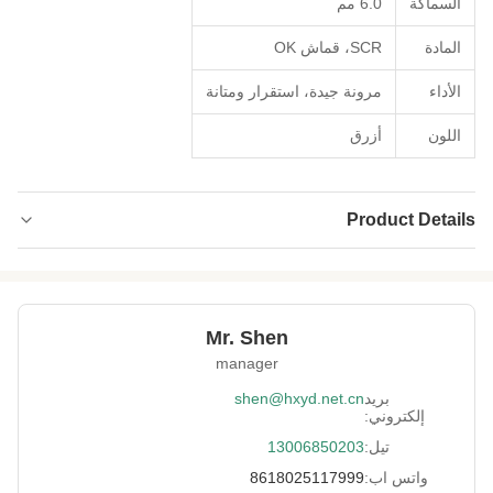
السماكة
6.0 مم
المادة
SCR، قماش OK
الأداء
مرونة جيدة، استقرار ومتانة
اللون
أزرق
Product Details
High Light:
الألعاب الرياضية تدعم نسيج نايلون نيوبرين,نسيج
نيوبرين سميك 6 ملم SCR
6mm SCR Thick Neoprene Fabric
,
Mr. Shen
manager
بريد
shen@hxyd.net.cn
إلكتروني:
تيل:
13006850203
واتس اب:
8618025117999