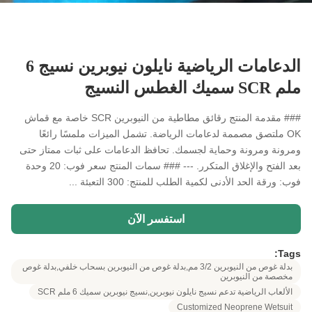
الدعامات الرياضية نايلون نيوبرين نسيج 6
ملم SCR سميك الغطس النسيج
### مقدمة المنتج رقائق مطاطية من النيوبرين SCR خاصة مع قماش
OK ملتصق مصممة لدعامات الرياضة. تشمل الميزات ملمسًا رائعًا
ومرونة ومرونة وحماية لجسمك. تحافظ الدعامات على ثبات ممتاز حتى
بعد الفتح والإغلاق المتكرر. --- ### سمات المنتج سعر فوب: 20 وحدة
فوب: ورقة الحد الأدنى لكمية الطلب للمنتج: 300 التعبئة ...
استفسر الآن
Tags:
بدلة غوص من النيوبرين 3/2 مم,بدلة غوص من النيوبرين بسحاب خلفي,بدلة غوص
مخصصة من النيوبرين
الألعاب الرياضية تدعم نسيج نايلون نيوبرين,نسيج نيوبرين سميك 6 ملم SCR
Customized Neoprene Wetsuit