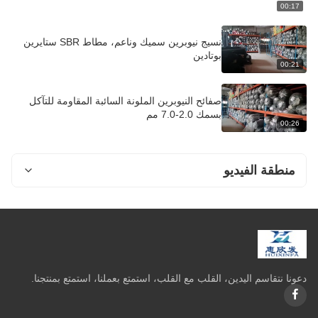
00:17
نسيج نيوبرين سميك وناعم، مطاط SBR ستايرين
بوتادين
00:21
صفائح النيوبرين الملونة السائبة المقاومة للتآكل
بسمك 2.0-7.0 مم
00:26
منطقة الفيديو
فيديو المنزل
كل الفيديوهات
فيديوهات اخرى
دعونا نتقاسم اليدين، القلب مع القلب، استمتع بعملنا، استمتع بمنتجنا.