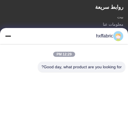
روابط سريعة
بيت
معلومات عنا
المنتجات
hxffabric
اتصل بنا
فئات
12:29 PM
مادة النيوبرين
Good day, what product are you looking for?
SBR النسيج النيوبرين
نسيج النيوبرين مزدوج الوجه
بدلة غوص من النيوبرين
نسيج النيوبرين المصفح
اتصل بنا
تيل: 0086-769-82876019-82876019
بريد إلكتروني:
shen@hxyd.net.cn