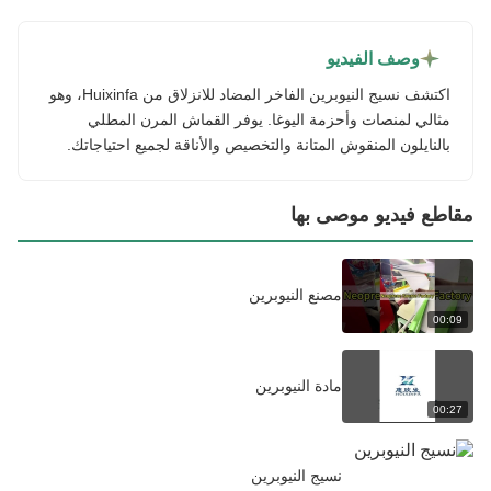
وصف الفيديو
اكتشف نسيج النيوبرين الفاخر المضاد للانزلاق من Huixinfa، وهو
مثالي لمنصات وأحزمة اليوغا. يوفر القماش المرن المطلي
بالنايلون المنقوش المتانة والتخصيص والأناقة لجميع احتياجاتك.
مقاطع فيديو موصى بها
مصنع النيوبرين
00:09
مادة النيوبرين
00:27
نسيج النيوبرين